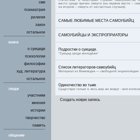
сми
место среди причин смерти (на первом месте – сме
на втором – смерть от несчастных случаев).
психиатрия
религия
САМЫЕ ЛЮБИМЫЕ МЕСТА САМОУБИЙЦ
закон
остальное
САМОУБИЙЦЫ И ЭКСПРОПРИАТОРЫ
книги
о суициде
Подростки о суициде.
"Суицид среди молодёжи"
психологии
философии
Список литераторов-самоубийц
худ. литература
Материал из Википедии — свободной энциклопедии
остальное
Одиночество во тьме
люди
Существую только я, весь мир же вокруг - моя иллю
участники
Создать новую запись
мнения
истории
творчество
память
общение