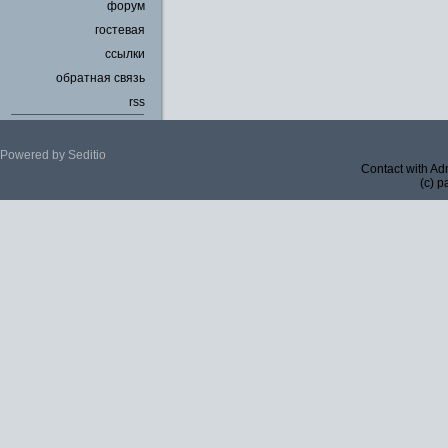
форум
гостевая
ссылки
обратная связь
rss
Powered by Seditio
Contact with Ad
(c) p