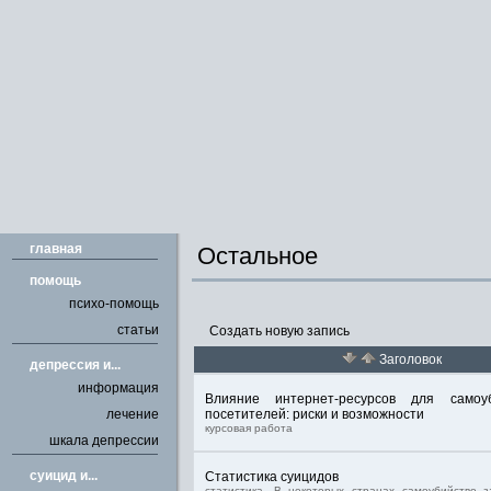
главная
Остальное
помощь
психо-помощь
статьи
Создать новую запись
Заголовок
депрессия и...
информация
Влияние интернет-ресурсов для само
лечение
посетителей: риски и возможности
курсовая работа
шкала депрессии
cуицид и...
Статистика суицидов
статистика. В некоторых странах самоубийство 