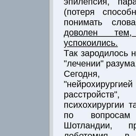
эпилепсия, пар
(потеря способ
понимать слов
доволен тем
успокоились.
Так зародилось 
"лечении" разума
Сегодня, 
"нейрохирурги
расстройст
психохирургии т
по вопросам 
Шотландии, пр
лоботомия - в 