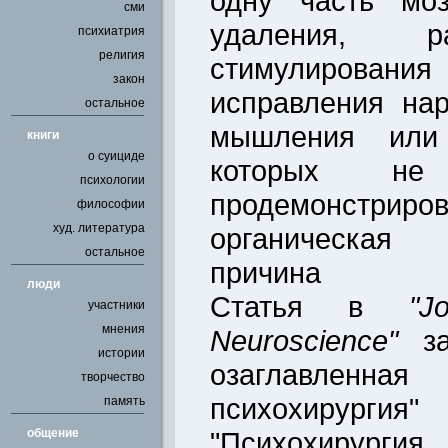
одну часть моз
сми
удаления, р
психиатрия
религия
стимулирования 
закон
исправления на
остальное
мышления или 
книги
о суициде
которых н
психологии
продемонстри
философии
худ. литература
органическая
остальное
причина
люди
Статья в
"J
участники
мнения
Neuroscience"
за
истории
озаглавленна
творчество
психохирурги
память
общение
"Психохирурги