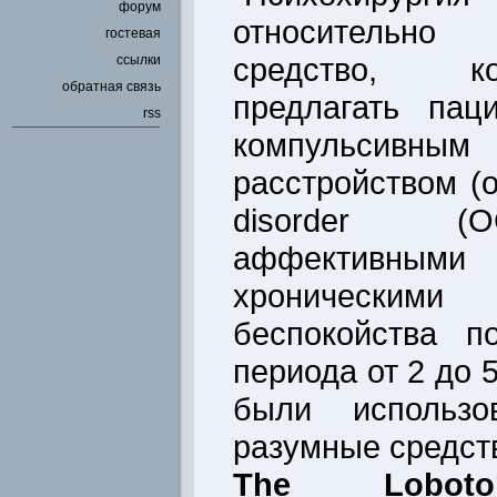
форум
относительн
гостевая
средство, к
ссылки
обратная связь
предлагать пац
rss
компульсивн
расстройством (o
disorder (
аффективными 
хроническим
беспокойства п
периода от 2 до 5
были использо
разумные средств
The Lobotom