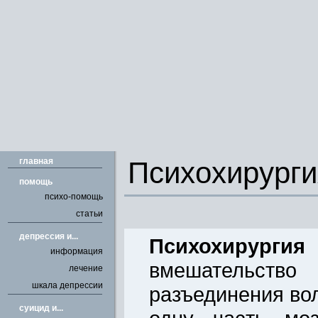
главная
Психохирурги
помощь
психо-помощь
статьи
депрессия и...
Психохирургия
информация
вмешатель
лечение
шкала депрессии
разъединения во
cуицид и...