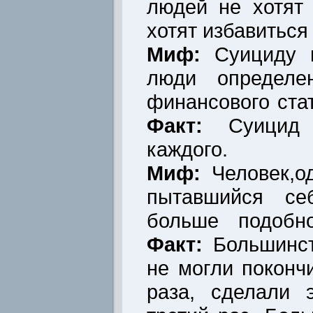
людей не хотят
хотят избавиться
Миф:
Суициду п
люди определен
финансового стат
Факт:
Суицид
каждого.
Миф:
Человек,о
пытавшийся себ
больше подобно
Факт:
Большинст
не могли поконч
раза, сделали 