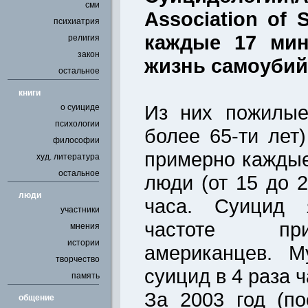
сми
Association of 
психиатрия
каждые 17 мин
религия
закон
жизнь самоубий
остальное
книги
Из них пожилые
о суициде
психологии
более 65-ти лет
философии
примерно каждые
худ. литература
остальное
люди (от 15 до 2
люди
часа. Суицид 
участники
частоте пр
мнения
истории
американцев. М
творчество
суицид в 4 раза 
память
За 2003 год (п
общение