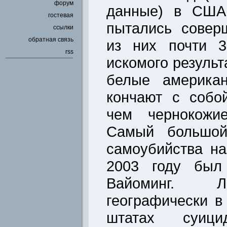
форум
данные) в США 
гостевая
пытались совер
ссылки
обратная связь
из них почти 3
rss
искомого результ
белые америка
кончают с собо
чем чернокожие
Самый большой
самоубийства н
2003 году был
Вайоминг. Л
географически 
штатах суици