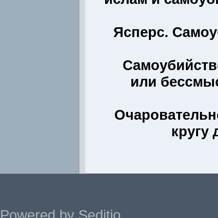
Ясперс. Само
Самоубийств
или бессмы
Очаровательн
кругу 
Powered by Seditio