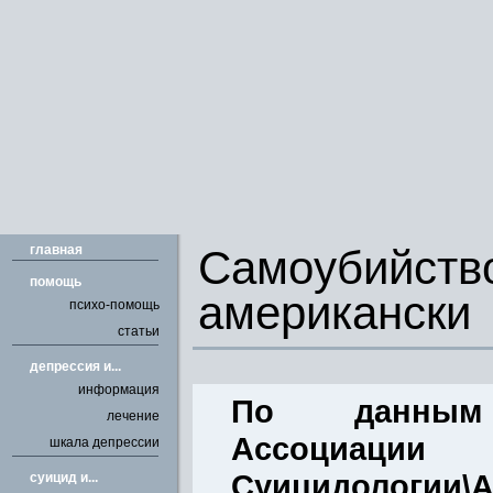
главная
Самоуби
помощь
американски
психо-помощь
статьи
депрессия и...
информация
По данным 
лечение
Ассоциации
шкала депрессии
Суицидологии\A
cуицид и...