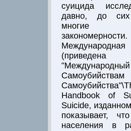
суицида исслед
давно, до сих
многие н
закономерности.
Международн
(приведен
"Международны
Самоубийств
Самоубийства"\
Handbook of Su
Suicide, изданно
показывает, ч
населения в р