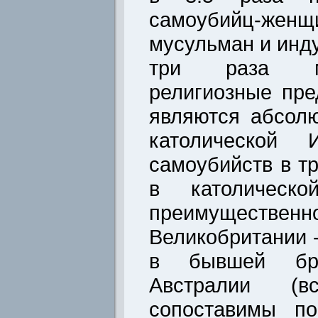
самоубийц-ж
мусульман и инду
три раза м
религиозные пре
являются абсол
католической 
самоубийств в т
в католическ
преимущественн
Великобритании 
в бывшей бри
Австралии (
сопоставимы п