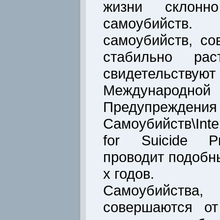
жизни склонн
самоубийст
самоубийств, с
стабильно ра
свидетельс
Международн
Предупреждения
Самоубийств\Inter
for Suicide Pr
проводит подобн
х годов.
Самоубийства
совершаются от