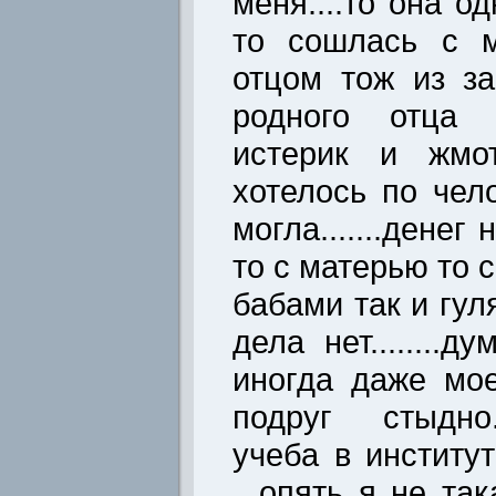
меня....то она о
то сошлась с 
отцом тож из за
родного отца н
истерик и жмот
хотелось по чел
могла.......денег
то с матерью то с
бабами так и гул
дела нет........
иногда даже мое
подруг стыдно.
учеба в институт
...опять я не та