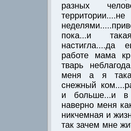
разных чело
территории....
неделями.....п
пока...и та
настигла....да
работе мама кр
тварь неблагод
меня а я такая
снежный ком....
и больше...и в
наверно меня ка
никчемная и жиз
так зачем мне жи