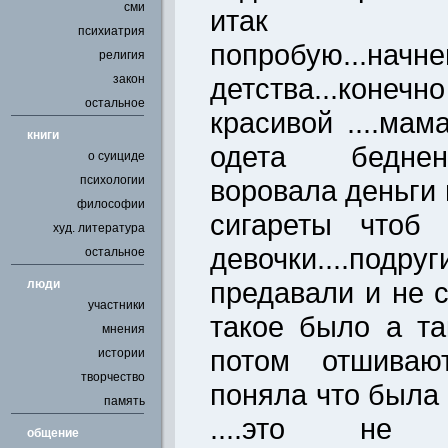
сми
итак проа
психиатрия
попробую
религия
закон
детства...коне
остальное
красивой ....ма
книги
одета беднен
о суициде
психологии
воровала деньги
философии
сигареты чтоб
худ. литература
девочки....по
остальное
предавали и не 
люди
участники
такое было а так
мнения
потом отшивают
истории
творчество
поняла что была
память
....это не 
общение