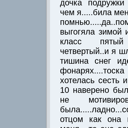
дочка подружки
чем я.....била мен
помнью.....да..
выгогяла зимой 
класс пяты
четвертый..и я ш
тишина снег ид
фонарях....тос
хотелась сесть и
10 наверено было
не мотивиров
была.....ладно.
отцом как она 