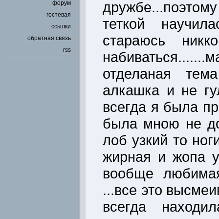
дружбе...поэто
форум
гостевая
теткой научил
ссылки
стараюсь никк
обратная связь
rss
набиваться.....
отделаная тем
алкашка и не гу
всегда я была пр
была мною не до
лоб узкий то ног
жирная и жопа 
вообще любимая
...все это высме
всегда находил