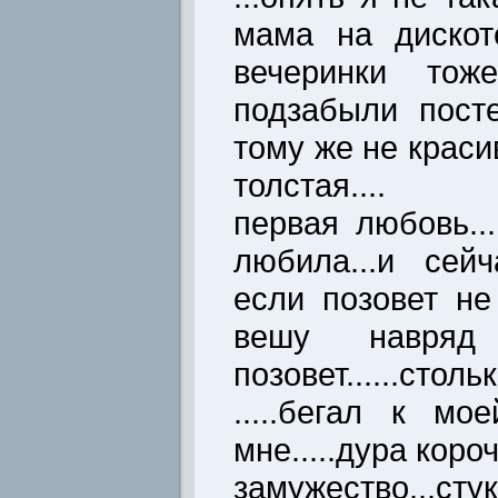
мама на дискот
вечеринки тоже
подзабыли пост
тому же не краси
толстая....
первая любовь...
любила...и сей
если позовет не
вешу навря
позовет......ст
.....бегал к м
мне.....дура короч
замужество...с