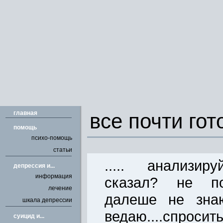
главная
все почти гото
помощь
психо-помощь
статьи
..... анализиру
депрессия и...
информация
сказал? не пом
лечение
далеше не знаю.
шкала депрессии
ведаю....спросить 
cуицид и...