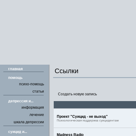
главная
Ссылки
помощь
психо-помощь
статьи
Создать новую запись
депрессия и...
информация
лечение
Проект "Суицид - не выход"
Психологическая поддержка суицидентам
шкала депрессии
cуицид и...
Madness Radio