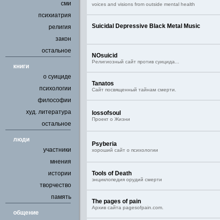
сми
voices and visions from outside mental health
психиатрия
Suicidal Depressive Black Metal Music
религия
закон
остальное
NOsuicid
Религиозный сайт против суицида...
книги
о суициде
Tanatos
психологии
Сайт посвященный тайнам смерти.
философии
худ. литература
lossofsoul
Проект о Жизни
остальное
люди
Psyberia
участники
хороший сайт о психологии
мнения
истории
Tools of Death
энциклопедия орудий смерти
творчество
память
The pages of pain
Архив сайта pagesofpain.com.
общение