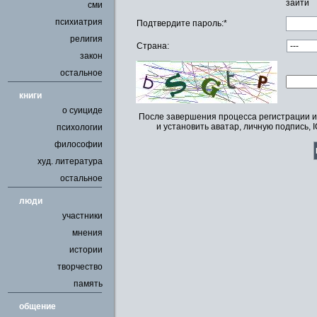
зайти
сми
психиатрия
Подтвердите пароль:*
религия
Страна:
закон
остальное
книги
о суициде
После завершения процесса регистрации и 
и установить аватар, личную подпись, I
психологии
философии
худ. литература
остальное
люди
участники
мнения
истории
творчество
память
общение