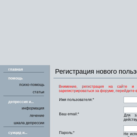
главная
Регистрация нового польз
помощь
психо-помощь
Внимение, регистрация на сайте и
зарегистрироваться за форуме, перейдите
статьи
Имя пользователя:*
депрессия и...
информация
Ваш email:*
Для з
лечение
действу
шкала депрессии
cуицид и...
Пароль:*
Не исп