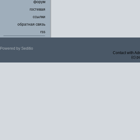
форум
гостевая
ссылки
обратная связь
rss
Powered by Seditio
Contact with Ad
(c) p