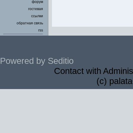
форум
гостевая
ссылки
обратная связь
rss
Powered by Seditio
Contact with Adminis
(c) palat