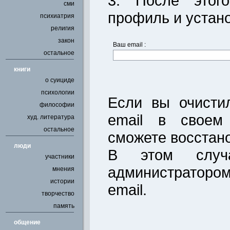
3. После этог
сми
профиль и устан
психиатрия
религия
закон
Ваш email :
остальное
книги
о суициде
психологии
Если вы очисти
философии
email в своем
худ. литература
остальное
сможете восстано
люди
В этом случ
участники
администратором
мнения
истории
email.
творчество
память
общение