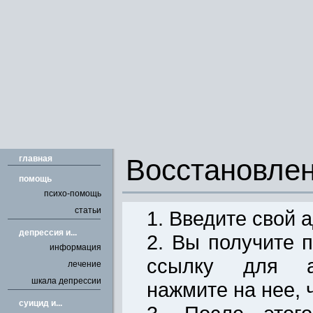
главная
Восстановле
помощь
психо-помощь
статьи
1. Введите свой 
депрессия и...
2. Вы получите 
информация
ссылку для ав
лечение
шкала депрессии
нажмите на нее, 
cуицид и...