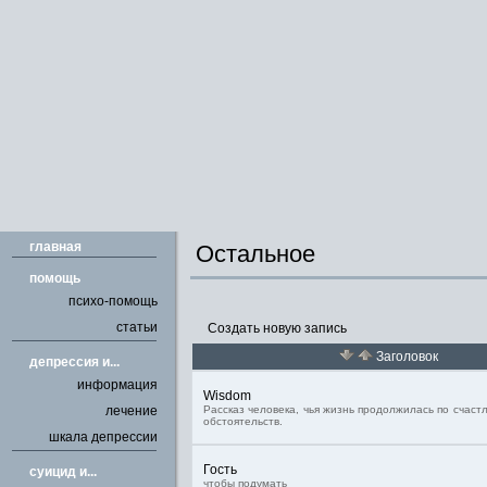
главная
Остальное
помощь
психо-помощь
статьи
Создать новую запись
Заголовок
депрессия и...
информация
Wisdom
лечение
Рассказ человека, чья жизнь продолжилась по счас
обстоятельств.
шкала депрессии
Гость
cуицид и...
чтобы подумать