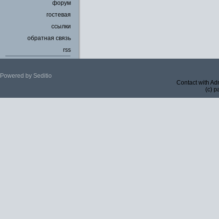
форум
гостевая
ссылки
обратная связь
rss
Powered by Seditio
Contact with Ad
(c) p