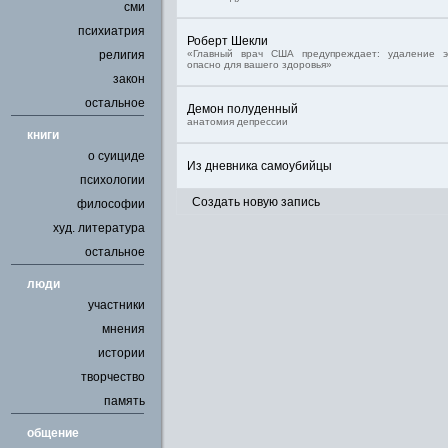
сми
психиатрия
Роберт Шекли
религия
«Главный врач США предупреждает: удаление 
опасно для вашего здоровья»
закон
остальное
Демон полуденный
анатомия депрессии
книги
о суициде
Из дневника самоубийцы
психологии
Создать новую запись
философии
худ. литература
остальное
люди
участники
мнения
истории
творчество
память
общение