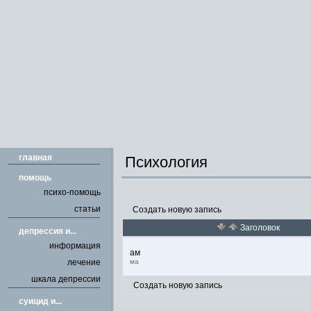
главная
Психология
помощь
психо-помощь
статьи
Создать новую запись
Заголовок
депрессия и...
информация
ам
лечение
ма
шкала депрессии
Создать новую запись
cуицид и...