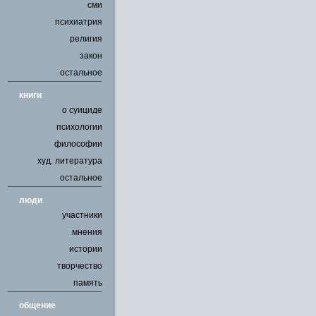
сми
психиатрия
религия
закон
остальное
книги
о суициде
психологии
философии
худ. литература
остальное
люди
участники
мнения
истории
творчество
память
общение