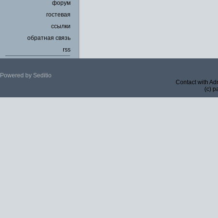
форум
гостевая
ссылки
обратная связь
rss
Powered by Seditio
Contact with Ad
(c) p