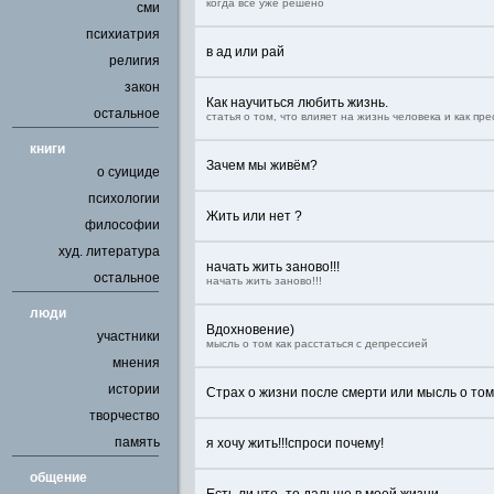
когда всё уже решено
сми
психиатрия
в ад или рай
религия
закон
Как научиться любить жизнь.
остальное
статья о том, что влияет на жизнь человека и как пр
книги
Зачем мы живём?
о суициде
психологии
Жить или нет ?
философии
худ. литература
начать жить заново!!!
остальное
начать жить заново!!!
люди
Вдохновение)
участники
мысль о том как расстаться с депрессией
мнения
истории
Страх о жизни после смерти или мысль о то
творчество
память
я хочу жить!!!спроси почему!
общение