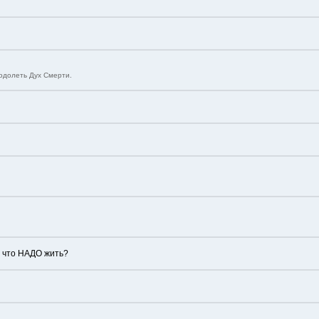
еодолеть Дух Смерти.
м что НАДО жить?