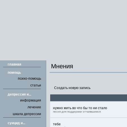
главная
Мнения
помощь
психо-помощь
статьи
Создать новую запись
депрессия и...
информация
лечение
нужно жить во что бы то ни стало
песня для поддержки отчаявшимся
шкала депрессии
cуицид и...
тебе