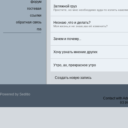
форум
Затяжной груз
гостевая
Простите, но мне необходимо куда-то излить накоп
ссылки
обратная связь
Незнаю ,что и делать?
Моя жизнь,и не знаю,как её изменить?
rss
Зачем и почему...
Хочу узнать мнение других
Утро, ах, прекрасное утро
Создать новую запись
Powered by Seditio
Contact with Ad
(c) p