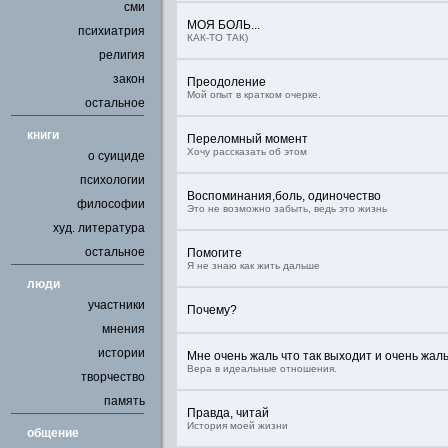
сми
МОЯ БОЛЬ...
психиатрия
КАК-ТО ТАК)
религия
закон
Преодоление
Мой опыт в кратком очерке.
остальное
книги
Переломный момент
Хочу рассказать об этом
о суициде
психологии
Воспоминания,боль, одиночество
философии
Это не возможно забыть, ведь это жизнь
худ. литература
остальное
Помогите
Я не знаю как жить дальше
люди
участники
Почему?
мнения
истории
Мне очень жаль что так выходит и очень жаль
Вера в идеальные отношения.
творчество
память
Правда, читай
История моей жизни
общение