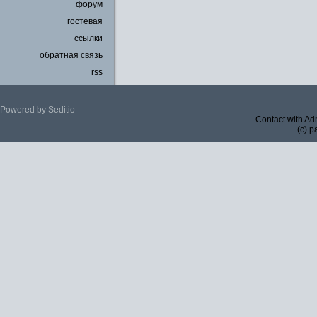
форум
гостевая
ссылки
обратная связь
rss
Powered by Seditio
Contact with Ad
(c) p