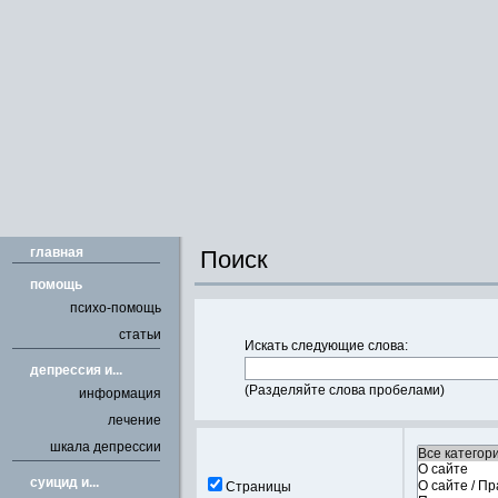
главная
Поиск
помощь
психо-помощь
статьи
Искать следующие слова:
депрессия и...
(Разделяйте слова пробелами)
информация
лечение
шкала депрессии
cуицид и...
Страницы