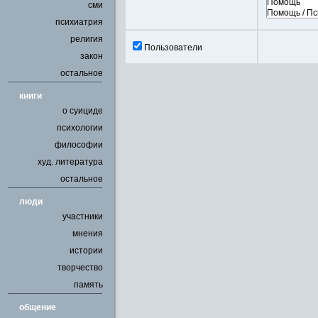
сми
психиатрия
религия
Пользователи
закон
остальное
книги
о суициде
психологии
философии
худ. литература
остальное
люди
участники
мнения
истории
творчество
память
общение