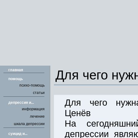
главная
Для чего нуж
помощь
психо-помощь
статьи
Для чего нужн
депрессия и...
информация
Ценёв
лечение
На сегодняшни
шкала депрессии
депрессии явля
cуицид и...