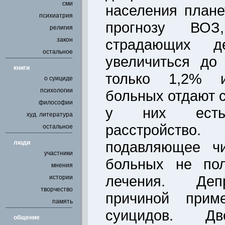
сми
населения плане
психиатрия
прогнозу ВОЗ
религия
закон
страдающих де
остальное
увеличиться до
книги
только 1,2% 
о суициде
психологии
больных отдают с
философии
у них есть 
худ. литература
расстройство.
остальное
подавляющее чи
люди
участники
больных не пол
мнения
лечения. Деп
истории
творчество
причиной при
память
суицидов. Д
общение