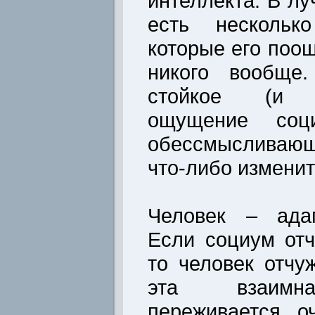
интеллекта. В лу
есть нескольк
которые его поо
никого вообще.
стойкое (и п
ощущение соци
обессмысливающ
что-либо изменит
Человек – адап
Если социум отч
то человек отчу
эта взаимна
переживается о