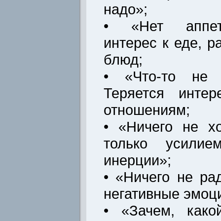
надо»;
• «Нет аппети
интерес к еде, 
блюд;
• «Что-то не х
Теряется интер
отношениям;
• «Ничего не х
только усили
инерции»;
• «Ничего не ра
негативные эмоц
• «Зачем, како