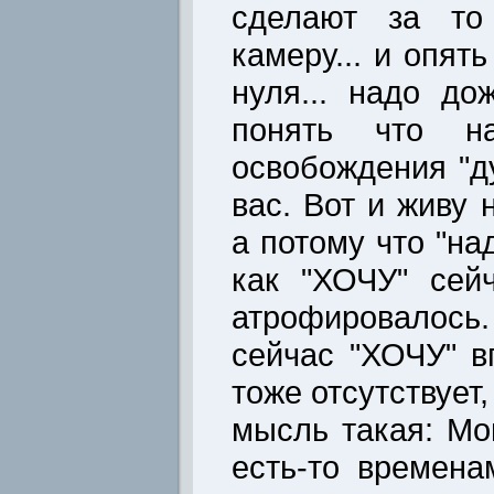
сделают за то
камеру... и опят
нуля... надо до
понять что н
освобождения "д
вас. Вот и живу 
а потому что "на
как "ХОЧУ" сей
атрофировалос
сейчас "ХОЧУ" 
тоже отсутствует,
мысль такая: Мог
есть-то времена