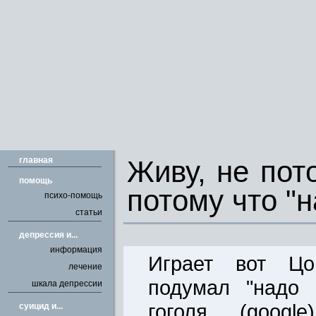
главная
Живу, не пото
помощь
потому что "н
психо-помощь
статьи
депрессия и...
информация
Играет вот Цо
лечение
подумал "надо 
шкала депрессии
гоголя (goog
cуицид и...