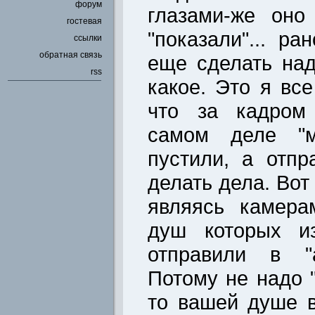
форум
глазами-же оно
гостевая
"показали"... ра
ссылки
обратная связь
еще сделать над
rss
какое. Это я вс
что за кадром 
самом деле "м
пустили, а отпр
делать дела. Вот
являясь камера
душ которых из
отправили в "
Потому не надо "
то вашей душе 