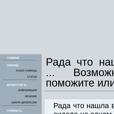
главная
Рада что на
помощь
... Возм
психо-помощь
статьи
поможите или
депрессия и...
информация
лечение
шкала депрессии
Рада что нашла в
cуицид и...