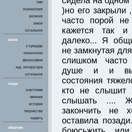
сидела на одном
сми
)но его закрыли 
психиатрия
религия
часто порой не
закон
кажется так и
остальное
далеко... Я общ
книги
о суициде
не замкнутая для
психологии
слишком часто
философии
худ. литература
душе и и вых
остальное
состояния тяжело
люди
кто не слышит 
участники
мнения
слышать .... 
истории
закончить не 
творчество
оставила позади
память
общение
боюсьжить или