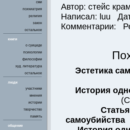
сми
Автор: стейс кра
психиатрия
Написал:
luu
Дата
религия
закон
Комментарии: Р
остальное
книги
о суициде
По
психологии
философии
худ. литература
Эстетика са
остальное
люди
История одн
участники
мнения
(
С
истории
Статья
творчество
память
самоубийства
общение
История од