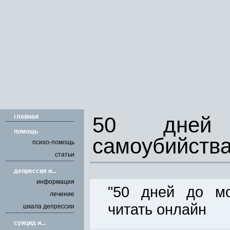
главная
50 дней
помощь
самоубийств
психо-помощь
статьи
депрессия и...
информация
"50 дней до мо
лечение
читать онлайн
шкала депрессии
cуицид и...