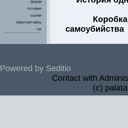
форум
гостевая
ссылки
Коробка
обратная связь
самоубийства
rss
Powered by Seditio
Contact with Adminis
(c) palat