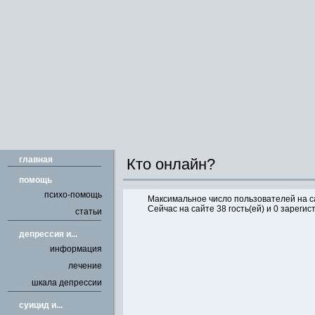
главная
Кто онлайн?
помощь
психо-помощь
Максимальное число пользователей на с
Сейчас на сайте 38 гость(ей) и 0 зареги
статьи
депрессия и...
информация
лечение
шкала депрессии
cуицид и...