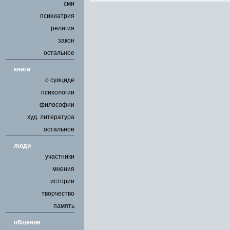
сми
психиатрия
религия
закон
остальное
книги
о суициде
психологии
философии
худ. литература
остальное
люди
участники
мнения
истории
творчество
память
общение