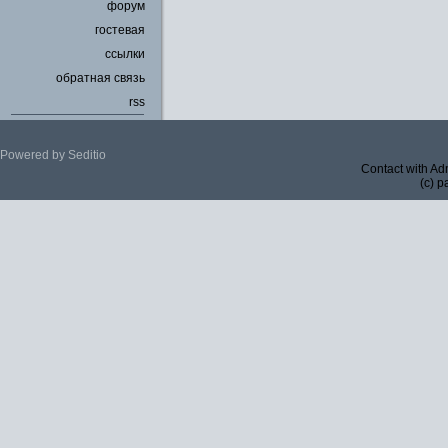
форум
гостевая
ссылки
обратная связь
rss
Powered by Seditio
Contact with Ad
(c) p