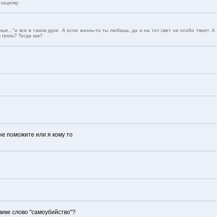
 зацепку
ше..."и все в таком духе. А если жизнь-то ты любишь, да и на тот свет не особо тянет. А
 грязь? Тогда как?
не поможите или я кому то
вике слово "самоубийство"?