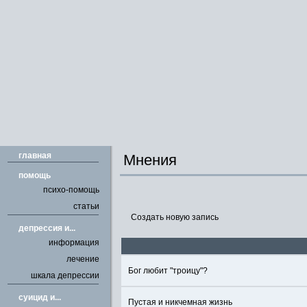
главная
Мнения
помощь
психо-помощь
статьи
Создать новую запись
депрессия и...
информация
лечение
Бог любит "троицу"?
шкала депрессии
cуицид и...
Пустая и никчемная жизнь