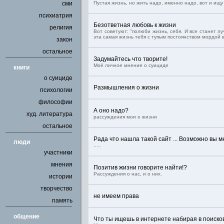
сми
Пустая жизнь, но жить надо, именно надо, вот и ищу
психиатрия
Безответная любовь к жизни
религия
Вот советуют: "полюби жизнь, себя. И все станет луч
эта самая жизнь тебя с тупым постоянством мордой в
закон
остальное
Задумайтесь что творите!
Моё личное мнение о суициде
книги
о суициде
Размышления о жизни
психологии
философии
А оно надо?
худ. литература
рассуждения мои о жизни
остальное
Рада что нашла такой сайт ... Возможно вы м
люди
.....
участники
мнения
Позитив жизни говорите найти!?
Рассуждения о нас, и о них.
истории
творчество
не имеем права
память
общение
Что ты ищешь в интернете набирая в поиско