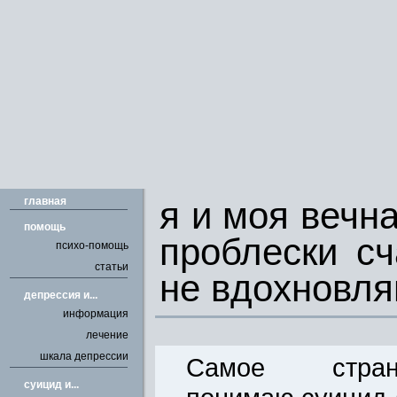
главная
я и моя вечна
помощь
проблески сч
психо-помощь
статьи
не вдохновляю
депрессия и...
информация
лечение
шкала депрессии
Самое стр
cуицид и...