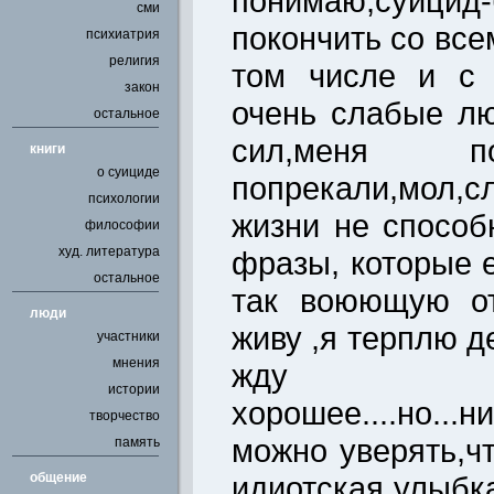
понимаю,суицид-
сми
покончить со вс
психиатрия
религия
том числе и с 
закон
очень слабые лю
остальное
сил,меня п
книги
о суициде
попрекали,мол,
психологии
жизни не способ
философии
худ. литература
фразы, которые 
остальное
так воюющую от
люди
живу ,я терплю де
участники
мнения
жду ,
истории
хорошее....но...н
творчество
можно уверять,ч
память
общение
идиотская улыбка