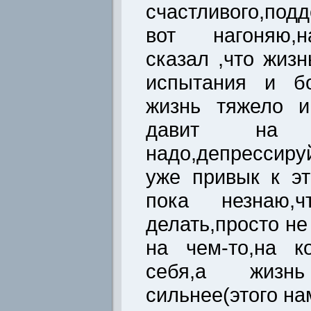
счастливого,под
вот нагоняю,н
сказал ,что жизн
испытания и бо
жизнь тяжело и
давит на 
надо,депрессиру
уже привык к эт
пока незнаю
делать,просто не
на чем-то,на ко
себя,а жизн
сильнее(этого нам