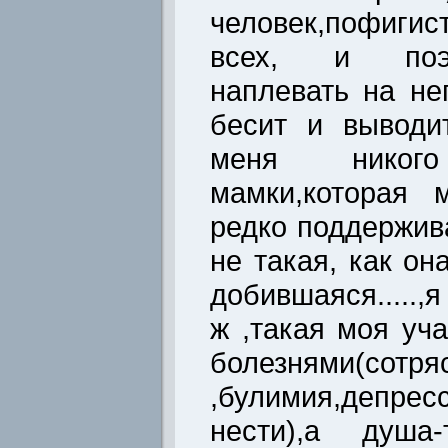
человек,пофигис
всех, и поэ
наплевать на не
бесит и выводит
меня никог
мамки,которая 
редко поддержива
не такая, как он
добившаяся.....,я
ж ,такая моя уч
болезнями(сотря
,булимия,депр
нести),а душа-т