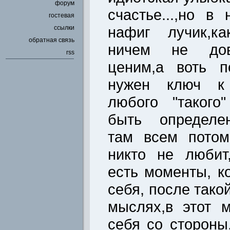
форум
счастье...,но в
гостевая
нафиг лучик,ка
ссылки
обратная связь
ничем не дово
rss
ценим,а воть п
нужен ключ к
любого "такого
быть определен
там всем потом
никто не любит,
есть моменты, к
себя, после тако
мыслях,в этот 
себя со стороны