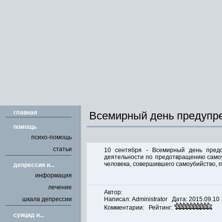
главная
Всемирный день предупр
помощь
психо-помощь
статьи
10 сентября - Всемирный день пред
деятельности по предотвращению самоуб
человека, совершившего самоубийство, п
депрессия и...
информация
лечение
Автор:
шкала депрессии
Написал:
Administrator
Дата: 2015.09.10 
Комментарии: Рейтинг:
cуицид и...