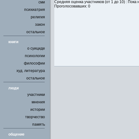
Средняя оценка участников (от 1 до 10) : Пок
сми
Проголосовавших: 0
психиатрия
религия
закон
остальное
книги
о суициде
психологии
философии
худ. литература
остальное
люди
участники
мнения
истории
творчество
память
общение