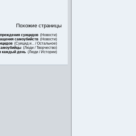
Похожие страницы
упреждения суицидов
(
Новости
)
ращения самоубийств
(
Новости
)
уицидов
(
Суицид и...
/
Остальное
)
 самоубийцы
(
Люди
/
Творчество
)
я каждый день
(
Люди
/
Истории
)